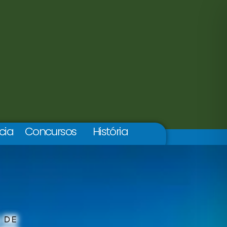
cia
Concursos
História