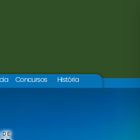
cia
Concursos
História