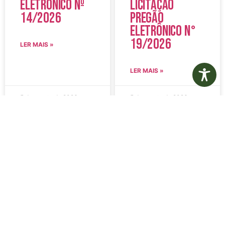
Eletrônico Nº
Licitação
14/2026
Pregão
Eletrônico N°
19/2026
LER MAIS »
LER MAIS »
5 de agosto de 2026
5 de agosto de 2026
Nenhum comentário
Nenhum comentário
Edital de
Diário Oficial
Convocação
Eletrônico –
080 – Concurso
Edição 1082 –
Público
05/08/2026
001/2023
LER MAIS »
LER MAIS »