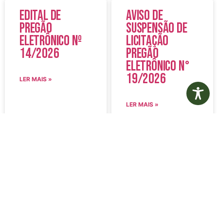
Edital de
Aviso de
Pregão
Suspensão de
Eletrônico Nº
Licitação
14/2026
Pregão
Eletrônico N°
19/2026
LER MAIS »
LER MAIS »
5 de agosto de 2026
5 de agosto de 2026
Nenhum comentário
Nenhum comentário
Edital de
Diário Oficial
Convocação
Eletrônico –
080 – Concurso
Edição 1082 –
Público
05/08/2026