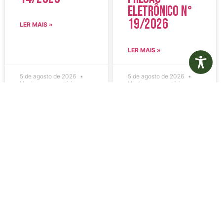
Eletrônico N°
19/2026
LER MAIS »
LER MAIS »
5 de agosto de 2026
5 de agosto de 2026
Nenhum comentário
Nenhum comentário
Edital de
Diário Oficial
Convocação
Eletrônico –
080 – Concurso
Edição 1082 –
Público
05/08/2026
001/2023
LER MAIS »
LER MAIS »