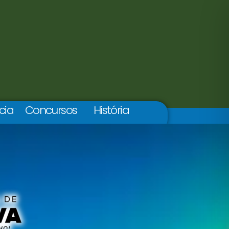
cia
Concursos
História