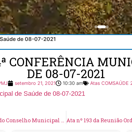
e Saúde de 08-07-2021
14ª CONFERÊNCIA MUN
DE 08-07-2021
PMJ
setembro 21, 2021
10:30 am
Atas COMSAÚDE 
icipal de Saúde de 08-07-2021
Ata nº 191 da Reunião Ordinária de 22/06/2021 do Conselho Municipal de Saúde – COMSAÚDE