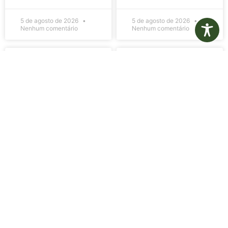
5 de agosto de 2026
5 de agosto de 2026
Nenhum comentário
Nenhum comentário
Edital de
Diário Oficial
Convocação
Eletrônico –
080 – Concurso
Edição 1082 –
Público
05/08/2026
001/2023
LER MAIS »
LER MAIS »
5 de agosto de 2026
5 de agosto de 2026
Nenhum comentário
Nenhum comentário
Aviso de
Aviso de
Licitação
Licitação