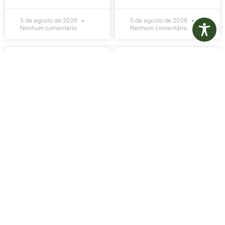
5 de agosto de 2026
5 de agosto de 2026
Nenhum comentário
Nenhum comentário
Edital de
Diário Oficial
Convocação
Eletrônico –
080 – Concurso
Edição 1082 –
Público
05/08/2026
001/2023
LER MAIS »
LER MAIS »
5 de agosto de 2026
5 de agosto de 2026
Nenhum comentário
Nenhum comentário
Aviso de
Aviso de
Licitação
Licitação