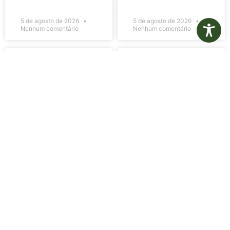
5 de agosto de 2026
5 de agosto de 2026
Nenhum comentário
Nenhum comentário
Edital de
Diário Oficial
Convocação
Eletrônico –
080 – Concurso
Edição 1082 –
Público
05/08/2026
001/2023
LER MAIS »
LER MAIS »
5 de agosto de 2026
5 de agosto de 2026
Nenhum comentário
Nenhum comentário
Aviso de
Aviso de
Licitação
Licitação