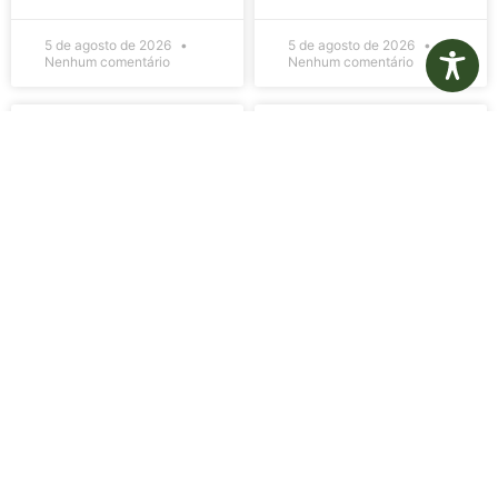
5 de agosto de 2026
5 de agosto de 2026
Nenhum comentário
Nenhum comentário
Edital de
Diário Oficial
Convocação
Eletrônico –
080 – Concurso
Edição 1082 –
Público
05/08/2026
001/2023
LER MAIS »
LER MAIS »
5 de agosto de 2026
5 de agosto de 2026
Nenhum comentário
Nenhum comentário
Aviso de
Aviso de
Licitação
Licitação