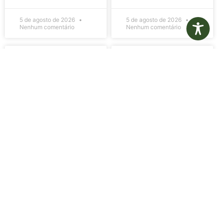
5 de agosto de 2026
5 de agosto de 2026
Nenhum comentário
Nenhum comentário
Edital de
Diário Oficial
Convocação
Eletrônico –
080 – Concurso
Edição 1082 –
Público
05/08/2026
001/2023
LER MAIS »
LER MAIS »
5 de agosto de 2026
5 de agosto de 2026
Nenhum comentário
Nenhum comentário
Aviso de
Aviso de
Licitação
Licitação