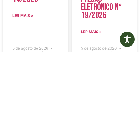
Eletrônico N°
19/2026
LER MAIS »
LER MAIS »
5 de agosto de 2026
5 de agosto de 2026
Nenhum comentário
Nenhum comentário
Edital de
Diário Oficial
Convocação
Eletrônico –
080 – Concurso
Edição 1082 –
Público
05/08/2026
001/2023
LER MAIS »
LER MAIS »