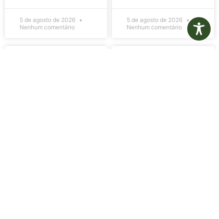
5 de agosto de 2026
5 de agosto de 2026
Nenhum comentário
Nenhum comentário
Edital de
Diário Oficial
Convocação
Eletrônico –
080 – Concurso
Edição 1082 –
Público
05/08/2026
001/2023
LER MAIS »
LER MAIS »
5 de agosto de 2026
5 de agosto de 2026
Nenhum comentário
Nenhum comentário
Aviso de
Aviso de
Licitação
Licitação