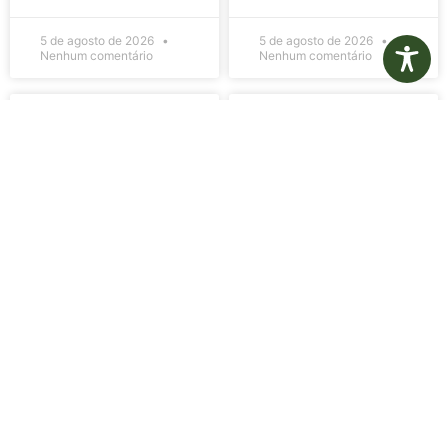
5 de agosto de 2026
5 de agosto de 2026
Nenhum comentário
Nenhum comentário
Edital de
Diário Oficial
Convocação
Eletrônico –
080 – Concurso
Edição 1082 –
Público
05/08/2026
001/2023
LER MAIS »
LER MAIS »
5 de agosto de 2026
5 de agosto de 2026
Nenhum comentário
Nenhum comentário
Aviso de
Aviso de
Licitação
Licitação