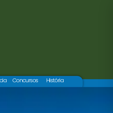
cia
Concursos
História