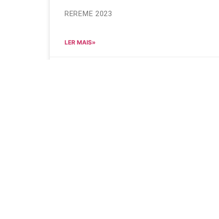
REREME 2023
LER MAIS»
11 de abril de 2024
Nenhum comentário
REREME 2020
REREME 2020
LER MAIS»
28 de junho de 2023
Nenhum comentário