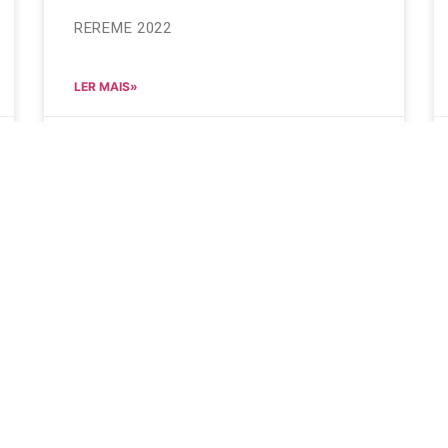
REREME 2022
LER MAIS»
28 de junho de 2023
Nenhum comentário