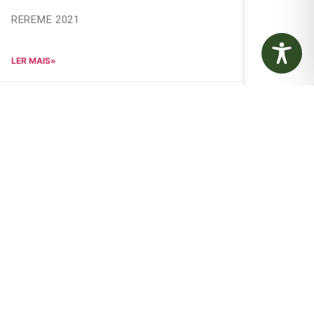
REREME 2021
LER MAIS»
28 de junho de 2023
Nenhum comentário