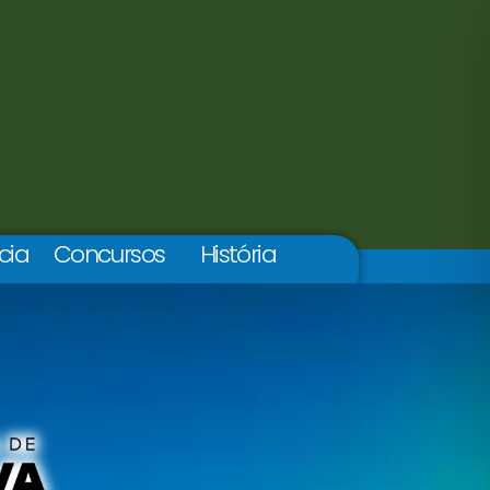
cia
Concursos
História