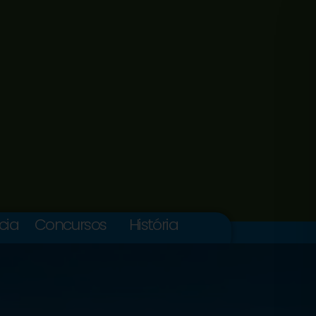
cia
Concursos
História